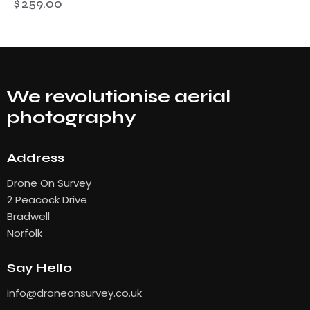
$
259.00
We revolutionise aerial
photography
Address
Drone On Survey
2 Peacock Drive
Bradwell
Norfolk
Say Hello
info
@droneonsurvey.co.uk