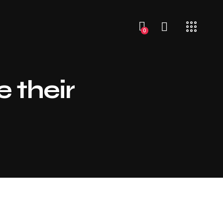
0
 their