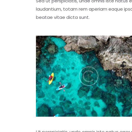
Sed ut perspiciatis, unde omnis iste natus
laudantium, totam rem aperiam eaque ipsa, q
beatae vitae dicta sunt.
Ut perspiciatis, unde omnis iste natus err