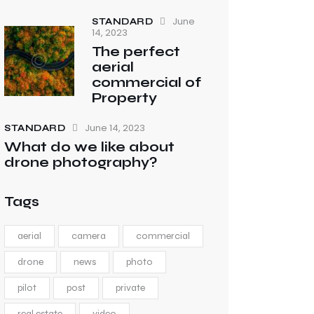
June
STANDARD
14, 2023
The perfect
aerial
commercial of
Property
June 14, 2023
STANDARD
What do we like about
drone photography?
Tags
aerial
camera
commercial
drone
news
photo
pilot
post
private
real estate
video