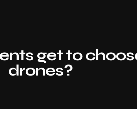
nts get to choose
drones?