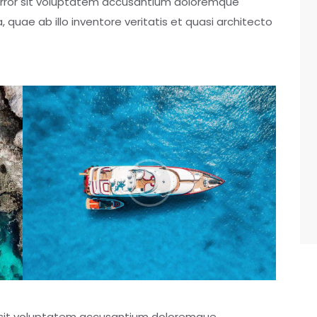
 error sit voluptatem accusantium doloremque
uae ab illo inventore veritatis et quasi architecto
or sit voluptatem accusantium doloremque