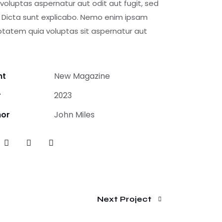
 voluptas aspernatur aut odit aut fugit, sed
. Dicta sunt explicabo. Nemo enim ipsam
ptatem quia voluptas sit aspernatur aut
nt
New Magazine
r
2023
hor
John Miles
Next Project