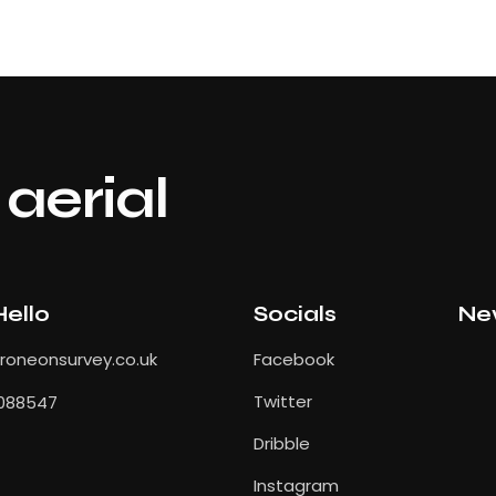
aerial
Hello
Socials
Ne
oneonsurvey.co.uk
Facebook
Twitter
088547
Dribble
Instagram