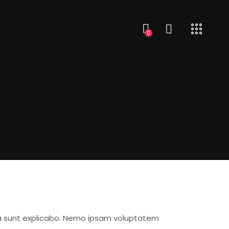
0
a sunt explicabo. Nemo ipsam voluptatem