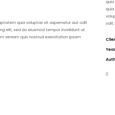
quia
quia
volu
ptatem quia voluptas sit aspernatur aut odit
odit.
cing elit, sed do eiusmod tempor incididunt ut
im veniam quis nostrud exercitation ipsam
Clie
Yea
Aut