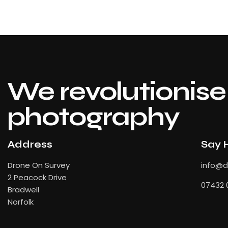
We revolutionise 
photography
Address
Say 
Drone On Survey
info
@dr
2 Peacock Drive
07432 
Bradwell
Norfolk